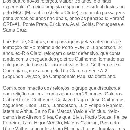
Dos quatro novos reforços, Válber, 36 anos, é o mais
experiente. O meio-campista disputou o estadual deste ano
pelo MAC (Maranhão Atlético Clube) e acumula passagens
por diversas equipes nacionais, entre as principais: Paraná,
CRB-AL, Ponte Preta, Cricíuma, Avaí, Goiás, Portuguesa e
Santa Cruz.
Luiz Felipe, 20 anos, com passagens pelas categorias de
formação do Palmeiras e do Porto-POR, e Luanderson, 24
anos, ex-Rio Claro, reforçam o setor defensivo, que conta
ainda com a chegada dos goleiros Guilherme, formado nas
categorias de base da Locomotiva, e José Guilherme, ex-
Corinthians, que atuou pelo Rio Claro na Série A-2
(Segunda Divisão) do Campeonato Paulista deste ano.
Com a confirmação dos reforços, o grupo que disputará a
competição nacional conta agora com 29 nomes. Goleiros:
Gabriel Leite, Guilherme, Gustavo Fraga e José Guilherme,
zagueiros: Elton, Luan, Luanderson, Luiz Felipe e Raniele,
laterais: Arthur, Bruno Ré, Marcos Ytalo e Vinicius, meio-
campistas: Alisson Silva, Caíque, Elvis, Fábio Souza, Felipe
Ferreira, Íkaro, Higor Meritão, Mateus Cancian, Pedro do
Rio e Válber, atacantes: Caio Mancha, Lucas Douglas, Luis