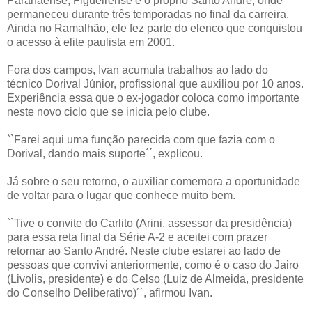
Paranaense, Figueirense e o próprio Santo André, onde
permaneceu durante três temporadas no final da carreira.
Ainda no Ramalhão, ele fez parte do elenco que conquistou
o acesso à elite paulista em 2001.
Fora dos campos, Ivan acumula trabalhos ao lado do
técnico Dorival Júnior, profissional que auxiliou por 10 anos.
Experiência essa que o ex-jogador coloca como importante
neste novo ciclo que se inicia pelo clube.
``Farei aqui uma função parecida com que fazia com o
Dorival, dando mais suporte´´, explicou.
Já sobre o seu retorno, o auxiliar comemora a oportunidade
de voltar para o lugar que conhece muito bem.
``Tive o convite do Carlito (Arini, assessor da presidência)
para essa reta final da Série A-2 e aceitei com prazer
retornar ao Santo André. Neste clube estarei ao lado de
pessoas que convivi anteriormente, como é o caso do Jairo
(Livolis, presidente) e do Celso (Luiz de Almeida, presidente
do Conselho Deliberativo)´´, afirmou Ivan.