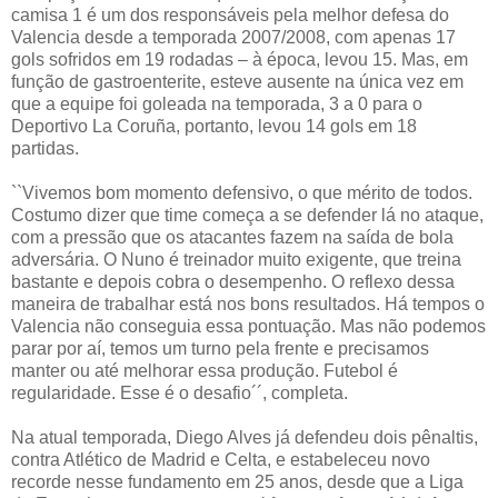
camisa 1 é um dos responsáveis pela melhor defesa do
Valencia desde a temporada 2007/2008, com apenas 17
gols sofridos em 19 rodadas – à época, levou 15. Mas, em
função de gastroenterite, esteve ausente na única vez em
que a equipe foi goleada na temporada, 3 a 0 para o
Deportivo La Coruña, portanto, levou 14 gols em 18
partidas.
``Vivemos bom momento defensivo, o que mérito de todos.
Costumo dizer que time começa a se defender lá no ataque,
com a pressão que os atacantes fazem na saída de bola
adversária. O Nuno é treinador muito exigente, que treina
bastante e depois cobra o desempenho. O reflexo dessa
maneira de trabalhar está nos bons resultados. Há tempos o
Valencia não conseguia essa pontuação. Mas não podemos
parar por aí, temos um turno pela frente e precisamos
manter ou até melhorar essa produção. Futebol é
regularidade. Esse é o desafio´´, completa.
Na atual temporada, Diego Alves já defendeu dois pênaltis,
contra Atlético de Madrid e Celta, e estabeleceu novo
recorde nesse fundamento em 25 anos, desde que a Liga