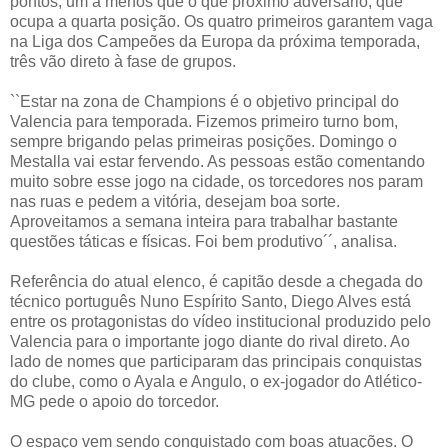
pontos, um a menos que o que próximo adversário, que
ocupa a quarta posição. Os quatro primeiros garantem vaga
na Liga dos Campeões da Europa da próxima temporada,
três vão direto à fase de grupos.
``Estar na zona de Champions é o objetivo principal do
Valencia para temporada. Fizemos primeiro turno bom,
sempre brigando pelas primeiras posições. Domingo o
Mestalla vai estar fervendo. As pessoas estão comentando
muito sobre esse jogo na cidade, os torcedores nos param
nas ruas e pedem a vitória, desejam boa sorte.
Aproveitamos a semana inteira para trabalhar bastante
questões táticas e físicas. Foi bem produtivo´´, analisa.
Referência do atual elenco, é capitão desde a chegada do
técnico português Nuno Espírito Santo, Diego Alves está
entre os protagonistas do vídeo institucional produzido pelo
Valencia para o importante jogo diante do rival direto. Ao
lado de nomes que participaram das principais conquistas
do clube, como o Ayala e Angulo, o ex-jogador do Atlético-
MG pede o apoio do torcedor.
O espaço vem sendo conquistado com boas atuações. O